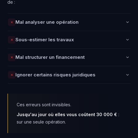
de :
Mal analyser une opération
✕
Mauvais calcul de la marge nette, oubli de frais
Sous-estimer les travaux
✕
annexes, surestimation du prix de revente…
Une erreur
d'analyse peut transformer une bonne affaire en gouffre
Budget dépassé de 20 à 40 % en moyenne.
Les
financier.
Mal structurer un financement
✕
imprévus mal anticipés grignotent directement votre
rentabilité.
Différé mal négocié, apport mal calibré, garanties
Ignorer certains risques juridiques
✕
inadaptées…
Un montage bancaire approximatif peut
bloquer toute l'opération.
Urbanisme, servitudes, vices cachés, fiscalité TVA…
Un
oubli juridique peut coûter bien plus cher que les travaux
eux-mêmes.
Ces erreurs sont invisibles.
Jusqu'au jour où elles vous coûtent 30 000 €
:
sur une seule opération.